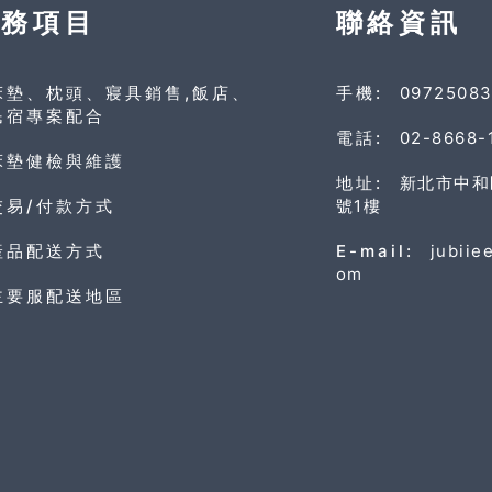
服務項目
聯絡資訊
床墊、枕頭、寢具銷售,飯店、
手機:
0972508
民宿專案配合
電話:
02-8668-
床墊健檢與維護
地址:
新北市中和
交易/付款方式
號1樓
產品配送方式
E-mail:
jubiie
om
主要服配送地區