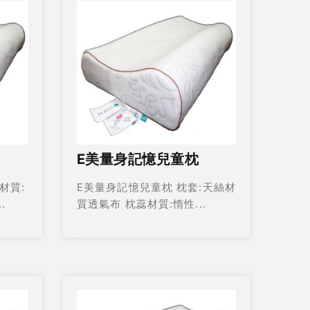
E美量身記憶兒童枕
材質:
E美量身記憶兒童枕 枕套:天絲材
.
質透氣布 枕蕊材質:惰性...