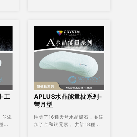
-工
APLUS水晶能量枕系列-
彎月型
，並添
匯集了16種天然水晶礦石，並添
...
加了金和銀元素， 共計18種...