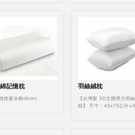
綿記憶枕
羽絲絨枕
惰性親水棉(8cm)
【台灣製 3D立體彈力羽
枕】 尺寸：45x75公分±5%