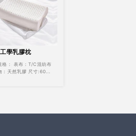
工學乳膠枕
規格： 表布：T/C混紡布
：天然乳膠 尺寸:60...