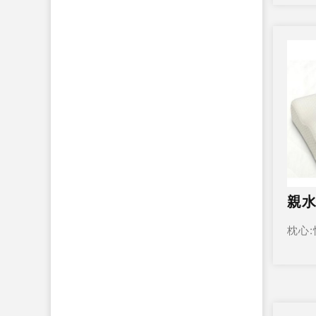
親水
枕心: