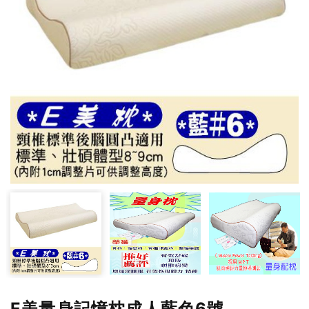
E美量身記憶枕成人藍色6號