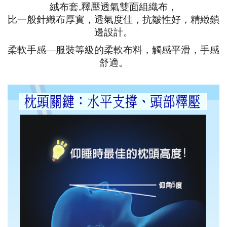
絨布套
釋壓透氣雙面組織布，
,
比一般針織布厚實，透氣度佳，抗皺性好，精緻鎖
邊設計。
柔軟手感—服裝等級的柔軟布料，觸感平滑，手感
舒適。