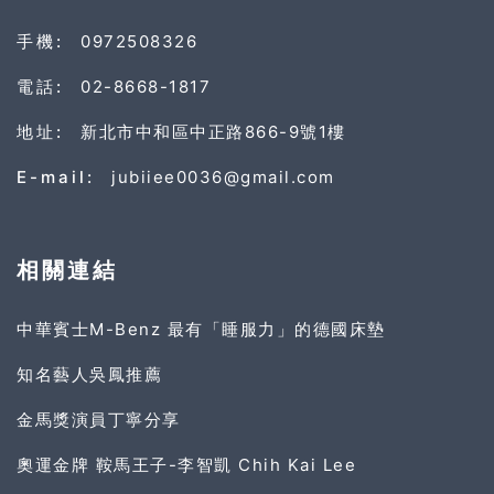
手機:
0972508326
電話:
02-8668-1817
地址:
新北市中和區中正路866-9號1樓
E-mail:
jubiiee0036@gmail.com
相關連結
中華賓士M-Benz 最有「睡服力」的德國床墊
知名藝人吳鳳推薦
金馬獎演員丁寧分享
奧運金牌 鞍馬王子-李智凱 Chih Kai Lee