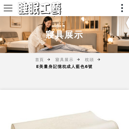
寢具展示
首頁
寢具展示
枕頭
E美量身記憶枕成人藍色6號