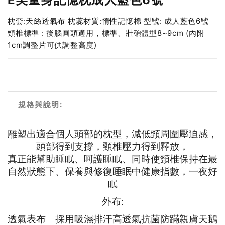
枕套:天絲透氣布 枕蕊材質:惰性記憶棉 型號: 成人藍色6號
頸椎標準 : 後腦圓頭適用，標準、壯碩體型8~9cm (內附
1cm調整片可供調整高度)
規格與說明:
雕塑出適合個人頭部的枕型，減低頸周圍壓迫感，
頭部得到支撐，頸椎壓力得到釋放，
真正能幫助睡眠、呵護睡眠、同時使頸椎保持在最
自然狀態下、保養與修復睡眠中健康指數，一夜好
眠
外布
:
透氣表布—採用吸濕排汗高透氣抗菌防蹣親膚天鵝