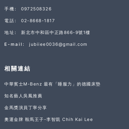
手機:
0972508326
電話:
02-8668-1817
地址:
新北市中和區中正路866-9號1樓
E-mail:
jubiiee0036@gmail.com
相關連結
中華賓士M-Benz 最有「睡服力」的德國床墊
知名藝人吳鳳推薦
金馬獎演員丁寧分享
奧運金牌 鞍馬王子-李智凱 Chih Kai Lee