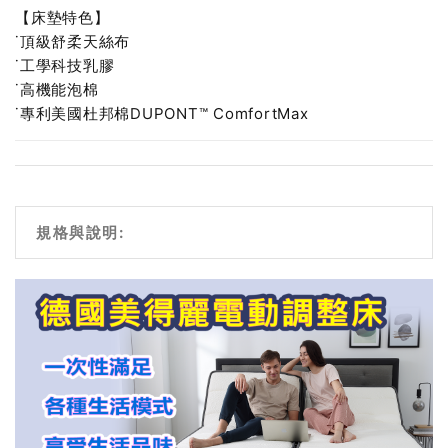
【床墊特色】
˙頂級舒柔天絲布
˙工學科技乳膠
˙高機能泡棉
˙專利美國杜邦棉DUPONT™ ComfortMax
規格與說明: