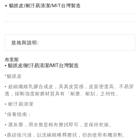
• 貓抓皮/耐汙易清潔/MIT台灣製造
規格與說明:
布里斯
• 貓抓皮/耐汙易清潔/MIT台灣製造
貓抓皮
*
超細纖維乳膠合成皮，具真皮質感，皮面密度高、不易穿
•
透，採剛強度耐磨材質具有「耐磨、耐刮」之特性。
耐汙易清潔
•
保養指南
*
:
遇灰塵，用水詹是棉布擦拭即可，並保持乾燥。
•
遇頑強污漬，以洗碗精稀釋擦拭，切勿使用有機溶劑。
•