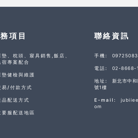
服務項目
聯絡資訊
床墊、枕頭、寢具銷售,飯店、
手機:
0972508
民宿專案配合
電話:
02-8668-
床墊健檢與維護
地址:
新北市中和
交易/付款方式
號1樓
產品配送方式
E-mail:
jubiie
om
主要服配送地區