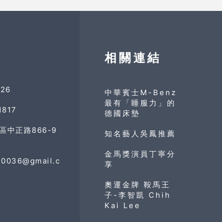
相關連結
326
中華賓士M-Benz
最有「睡服力」的
1817
德國床墊
區中正路866-9
知名藝人吳鳳推薦
金馬獎演員丁寧分
e0036@gmail.c
享
奧運金牌 鞍馬王
子-李智凱 Chih
Kai Lee