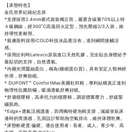
【床墊特色】
金氏世界紀錄紀念床
*支撐採用2.4mm硬式袋裝獨立筒，嚴選含碳量70%以上特
Ａ級鋼線，經300˚C高溫回火定型，預先壓縮2/3入袋，維
持彈性更耐用。
*親膚面料採用iCOLD科技冰晶透涼布，達到瞬間接觸涼
感。
*採用比利時Latexco原裝進口天然乳膠，完全貼合身體給予
最貼切的支持，自然透氣。
*內襯光潤蠶絲蛋白，稱為(睡眠蛋白質)，具有安定人類神經
作用，舒爽助眠。
* DUPONT™ ComfortMax美國杜邦棉，專利結構真正達到
物理性抗菌防蟎，吸濕透氣舒爽好眠。
*舒適穩壓棉，高承托力的穩壓棉，調節體重壓力，舒緩緊
繃肌肉。
*Edge+透氣涼感護邊，四周獨特硬泡棉支撐，減緩坐臥床
邊時的滑溜感，孔洞設計幫助熱空氣排出，維持床體乾爽。
*床墊軟硬度:偏硬。適合使用者 : 長者、成人、青少年、高