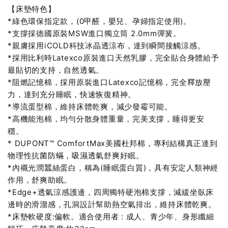
【床墊特色】
*綠色環保指定款，(0甲醛，嬰兒、孕婦指定使用)。
*支撐採德國原裝MSW進口獨立筒 2.0mm彈簧。
*親膚採用iCOLD科技冰晶透涼布，達到瞬間接觸涼感。
*採用比利時Latexco原裝進口天然乳膠，完全貼合身體給予
最貼切的支持，自然透氣。
*阻燃記憶棉，採用原裝進口Latexco記憶棉，完全釋放壓
力，達到充分睡眠，快速恢復精神。
*導流蛋型棉，維持床體乾爽，減少發霉可能。
*高機能泡棉，均勻分散身體重量，完美支撐，睡得更安
穩。
* DUPONT™ ComfortMax美國杜邦棉，專利結構真正達到
物理性抗菌防蟎，吸濕透氣舒爽好眠。
*內襯光潤蠶絲蛋白，稱為(睡眠蛋白質)，具有安定人類神經
作用，舒爽助眠。
*Edge+透氣涼感護邊，四周獨特硬泡棉支撐，減緩坐臥床
邊時的滑溜感，孔洞設計幫助熱空氣排出，維持床體乾爽。
*床墊軟硬度:偏軟。適合使用者 : 成人、青少年、身形纖細