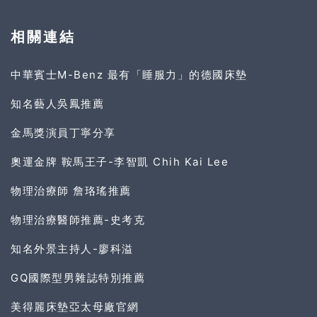
相關連結
中華賓士M-Benz 最有「睡服力」的德國床墊
知名藝人吳鳳推薦
金馬獎演員丁寧分享
奧運金牌 鞍馬王子-李智凱 Chih Kai Lee
物理治療師 詹珞瑤推薦
物理治療醫師推薦-史考克
知名外景主持人-廖科溢
GQ國際型男雜誌特別推薦
美得麗床墊亞太母廠官網