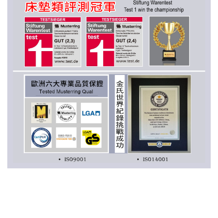
*「G-SLEEP舒眠科技」德國原裝進口MSW精鋼獨立筒，使用德國原裝高碳鋼線材獨立
筒，含碳量極高且無誤差，韌性強回彈性佳，為業界鋼線之高品質指標，通過16萬次