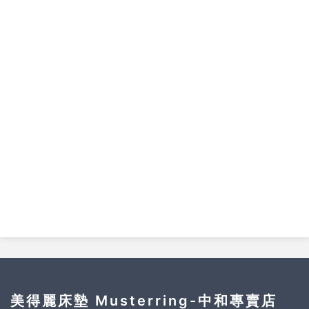
耐用度測試，支撐度提升50%，超強回彈性及支撐性，達到更完整承托。
* ICOLD「冰
晶特殊元素」，能瞬間排除濕氣及熱氣，給于最涼爽的舒適睡眠。
天然蠶絲，蠶絲內涵
種胺基酸，安定神經有助睡眠，防螨抗菌，排濕透氣性佳。
*
18
歐洲原裝抗菌記憶棉，具有包覆性佳的睡感，透氣不悶熱，符合歐洲安全生產標準規
*
範。
比利時進口乳膠，取自一天只產
的橡膠樹液黃金製作，天然無毒，支
* LATEXCO
30cc
撐包覆性佳。
「
」美國杜邦專利纖維棉片；其具抗菌防螨不易受
*
DUPONT TM ComfortMax TM
潮，排濕性佳透氣不悶熱，無異味產生。
床沿四周以獨特
設計之高密度泡棉圍邊
，強化邊框支撐性，並讓床墊擁有更具
*
AirFlow
有透氣性，床墊使用面積達
效果，提供更多睡眠空間。
100%
美得麗床墊 Musterring-中和專賣店