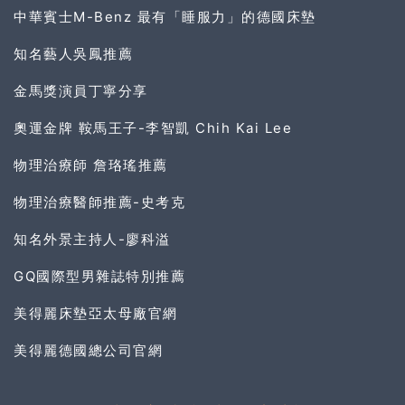
中華賓士M-Benz 最有「睡服力」的德國床墊
知名藝人吳鳳推薦
金馬獎演員丁寧分享
奧運金牌 鞍馬王子-李智凱 Chih Kai Lee
物理治療師 詹珞瑤推薦
物理治療醫師推薦-史考克
知名外景主持人-廖科溢
GQ國際型男雜誌特別推薦
美得麗床墊亞太母廠官網
美得麗德國總公司官網