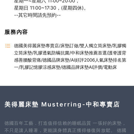
星期一~星期六 11:00~20:00，
星期日 11:00~17:30，(星期四休)。
--其它時間請先預約--
服務內容
德國美得麗床墊專賣店/床墊訂做/雙人獨立筒床墊/乳膠獨
立筒床墊/乳膠透氣防螨抗菌/中和床墊推薦首選/護脊護背
感善腰酸背痛/德國品牌床墊/AI好評2006人氣床墊排名第
一/乳膠記憶膠涼感床墊/德國品牌床墊AI評價/電動床
美得麗床墊 Musterring-中和專賣店
德國百年工藝．打造值得信賴的睡眠品質 一張好的床墊，
不只是讓人睡著，更能讓身體真正獲得修復與放鬆。 德國