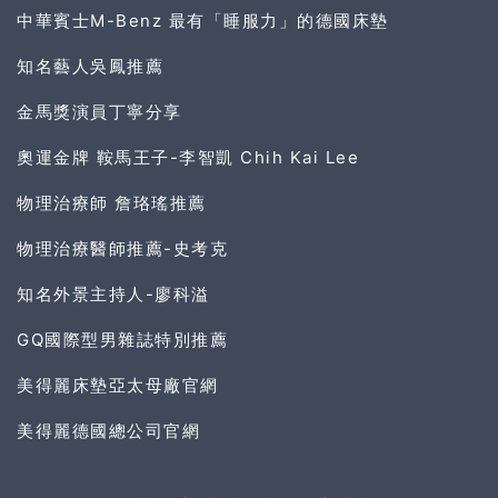
中華賓士M-Benz 最有「睡服力」的德國床墊
知名藝人吳鳳推薦
金馬獎演員丁寧分享
奧運金牌 鞍馬王子-李智凱 Chih Kai Lee
物理治療師 詹珞瑤推薦
物理治療醫師推薦-史考克
知名外景主持人-廖科溢
GQ國際型男雜誌特別推薦
美得麗床墊亞太母廠官網
美得麗德國總公司官網