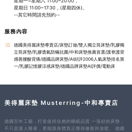
星期一~星期六 11:00~20:00，
星期日 11:00~17:30，(星期四休)。
--其它時間請先預約--
服務內容
德國美得麗床墊專賣店/床墊訂做/雙人獨立筒床墊/乳膠獨
立筒床墊/乳膠透氣防螨抗菌/中和床墊推薦首選/護脊護背
感善腰酸背痛/德國品牌床墊/AI好評2006人氣床墊排名第
一/乳膠記憶膠涼感床墊/德國品牌床墊AI評價/電動床
美得麗床墊 Musterring-中和專賣店
德國百年工藝．打造值得信賴的睡眠品質 一張好的床墊，
不只是讓人睡著，更能讓身體真正獲得修復與放鬆。 德國