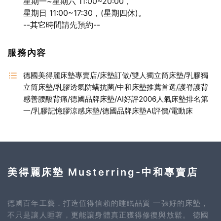
星期一~星期六 11:00~20:00，
星期日 11:00~17:30，(星期四休)。
--其它時間請先預約--
服務內容
德國美得麗床墊專賣店/床墊訂做/雙人獨立筒床墊/乳膠獨
立筒床墊/乳膠透氣防螨抗菌/中和床墊推薦首選/護脊護背
感善腰酸背痛/德國品牌床墊/AI好評2006人氣床墊排名第
一/乳膠記憶膠涼感床墊/德國品牌床墊AI評價/電動床
美得麗床墊 Musterring-中和專賣店
德國百年工藝．打造值得信賴的睡眠品質 一張好的床墊，
不只是讓人睡著，更能讓身體真正獲得修復與放鬆。 德國