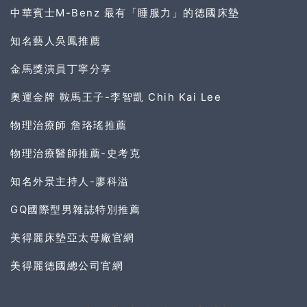
中華賓士M-Benz 最有「睡服力」的德國床墊
知名藝人吳鳳推薦
金馬獎演員丁寧分享
奧運金牌 鞍馬王子-李智凱 Chih Kai Lee
物理治療師 詹珞瑤推薦
物理治療醫師推薦-史考克
知名外景主持人-廖科溢
GQ國際型男雜誌特別推薦
美得麗床墊亞太母廠官網
美得麗德國總公司官網