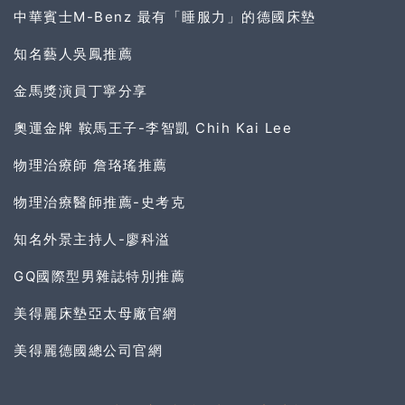
中華賓士M-Benz 最有「睡服力」的德國床墊
知名藝人吳鳳推薦
金馬獎演員丁寧分享
奧運金牌 鞍馬王子-李智凱 Chih Kai Lee
物理治療師 詹珞瑤推薦
物理治療醫師推薦-史考克
知名外景主持人-廖科溢
GQ國際型男雜誌特別推薦
美得麗床墊亞太母廠官網
美得麗德國總公司官網