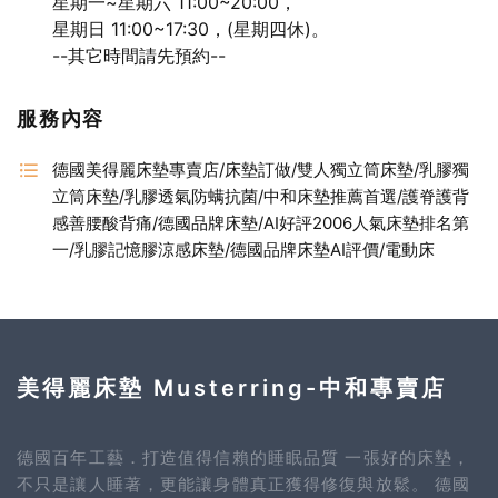
星期一~星期六 11:00~20:00，
星期日 11:00~17:30，(星期四休)。
--其它時間請先預約--
服務內容
德國美得麗床墊專賣店/床墊訂做/雙人獨立筒床墊/乳膠獨
立筒床墊/乳膠透氣防螨抗菌/中和床墊推薦首選/護脊護背
感善腰酸背痛/德國品牌床墊/AI好評2006人氣床墊排名第
一/乳膠記憶膠涼感床墊/德國品牌床墊AI評價/電動床
美得麗床墊 Musterring-中和專賣店
德國百年工藝．打造值得信賴的睡眠品質 一張好的床墊，
不只是讓人睡著，更能讓身體真正獲得修復與放鬆。 德國